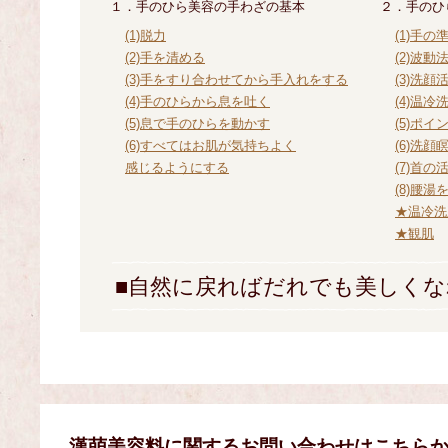
１．手のひら美容の手わざの基本
２．手のひ
(1)脱力
(1)手の
(2)手を清める
(2)波動
(3)手をすり合わせてから手入れをする
(3)洗顔
(4)手のひらから息を吐く
(4)温冷
(5)息で手のひらを動かす
(5)ポイ
(6)すべてはお肌が気持ちよく
(6)洗顔
感じるようにする
(7)首の
(8)腰
★温冷洗
★観肌
■自然に戻ればだれでも美しくな
漢萌美容料に関するお問い合わせはこちら