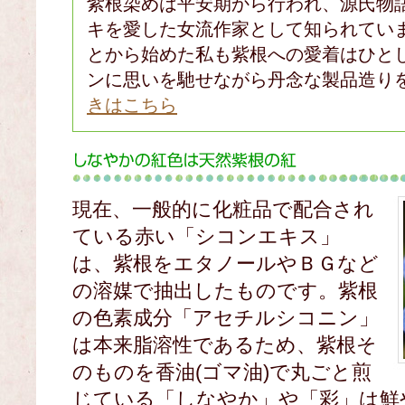
紫根染めは平安期から行われ、源氏物
キを愛した女流作家として知られてい
とから始めた私も紫根への愛着はひと
ンに思いを馳せながら丹念な製品造り
きはこちら
現在、一般的に化粧品で配合され
ている赤い「シコンエキス」
は、紫根をエタノールやＢＧなど
の溶媒で抽出したものです。紫根
の色素成分「アセチルシコニン」
は本来脂溶性であるため、紫根そ
のものを香油(ゴマ油)で丸ごと煎
じている「しなやか」や「彩」は鮮