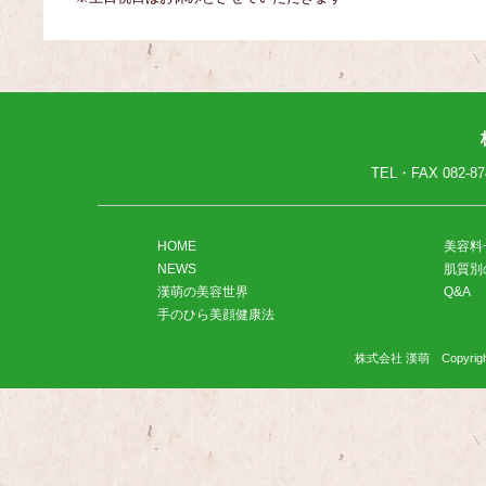
TEL・FAX
082-87
HOME
美容料
NEWS
肌質別
漢萌の美容世界
Q&A
手のひら美顔健康法
株式会社 漢萌 Copyright(C)