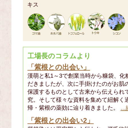
キス
工場長のコラムより
「紫根との出会い」
漢萌と私1～3で創業当時から糠袋、化
だきましたが、次に手掛けたのがお肌
保護するものとして古来から伝えられ
究。そして様々な資料を集めて紐解く
帰・紫根の薬効に辿り着きました。
.
「紫根との出会い2」