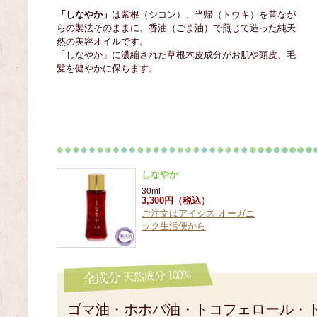
「しなやか」
は紫根（シコン）、当帰（トウキ）を昔なが
らの製法そのままに、香油（ごま油）で煎じて造った純天
然の美容オイルです。
「しなやか」に濃縮された草根木皮成分がお肌や頭皮、毛
髪を健やかに保ちます。
しなやか
30ml
3,300円（税込）
ご注文はアイシス オーガニ
ック生活便から
ゴマ油・ホホバ油・トコフェロール・