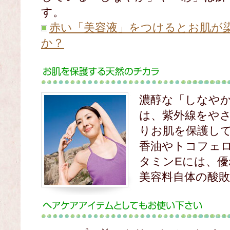
す。
赤い「美容液」をつけるとお肌が
か？
濃醇な「しなや
は、紫外線をや
りお肌を保護し
香油やトコフェ
タミンEには、
美容料自体の酸