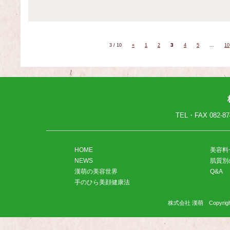
3
3 / 10
«
1
2
4
5
...
10
TEL・FAX
082-87
HOME
美容料
NEWS
肌質別
漢萌の美容世界
Q&A
手のひら美顔健康法
株式会社 漢萌 Copyright(C)