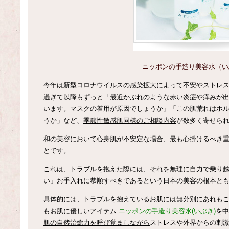
ニッポンの手造り美容水（い
今年は新型コロナウイルスの感染拡大によって不安やストレ
過ぎて以降もずっと「最近かぶれのような赤い炎症や痒みが
います。マスクの着用が原因でしょうか」「この肌荒れはホ
うか」など、
季節性敏感肌同様のご相談内容
が数多く寄せら
和の美容において心身肌が不安定な場合、最も心掛けるべき
とです。
これは、トラブルを抱えた際には、それを
無理に自力で乗り
い」お手入れに恭順すべき
であるという日本の美容の根本と
具体的には、トラブルを抱えているお肌には
無分別にあれも
もお肌に優しいアイテム
ニッポンの手造り美容水
(
いぶき)
を中
肌の自然治癒力を呼び覚ましながら
ストレスや外界からの刺