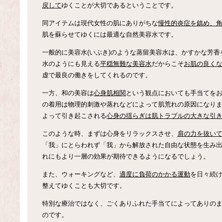
戻して
ゆくことが大切であるということです。
同アイテムは現代女性の肌にありがちな
慢性的炎症を鎮め、
肌を蘇らせてゆくには最適な自然美容水です。
一般的に美容水(いぶき)のような蒸留美容水は、かすかな芳
水のようにも見える
平穏無難な美容水
だからこそ
お肌の良く
虚で最良の働きをしてくれるのです。
一方、和の美容は
心身肌相関
という観点においても手当てを
の着用は物理的刺激や蒸れなどによって肌荒れの原因になり
よって引き起こされる
心身の揺らぎは肌トラブルの大きな引
このような時、まずは心身をリラックスさせ、
肩の力を抜い
「我」にとらわれず「我」から解放された自由な状態を生み
れにもより一層の効果が期待できるようになるでしょう。
また、ウォーキングなど、
適度に負荷のかかる運動
を日々続
整えてゆくことも大切です。
特別な療治ではなく、ごくありふれた手当てによってありの
のです。