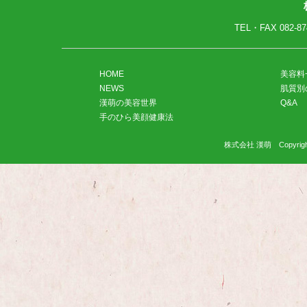
TEL・FAX
082-87
HOME
美容料
NEWS
肌質別
漢萌の美容世界
Q&A
手のひら美顔健康法
株式会社 漢萌 Copyright(C)