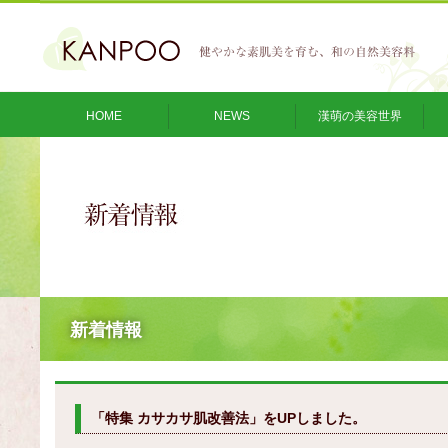
HOME
NEWS
漢萌の美容世界
新着情報
「特集 カサカサ肌改善法」をUPしました。