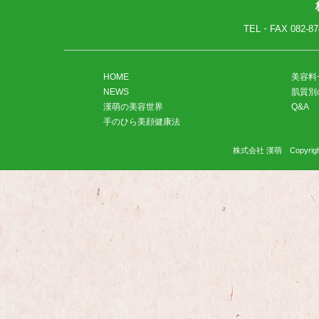
TEL・FAX
082-87
HOME
美容料
NEWS
肌質別
漢萌の美容世界
Q&A
手のひら美顔健康法
株式会社 漢萌 Copyright(C)